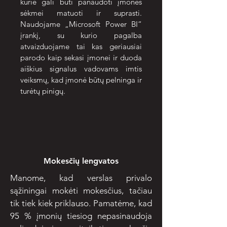
kurie gali būti panaudoti įmonės
sėkmei matuoti ir suprasti.
Naudojame „Microsoft Power BI“
įrankį, su kurio pagalba
atvaizduojame tai kas geriausiai
parodo kaip sekasi įmonei ir duoda
aiškius signalus vadovams imtis
veiksmų, kad įmonė būtų pelninga ir
turėtų pinigų.
Mokesčių lengvatos
Manome, kad verslas privalo
sąžiningai mokėti mokesčius, tačiau
tik tiek kiek priklauso. Pamatėme, kad
95 % įmonių tiesiog nepasinaudoja