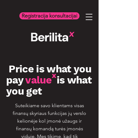
Registracija konsultacijai
Price is what you
x
pay
value
is what
you get
Suteikiame savo klientams visas
finansų skyriaus funkcijas jų verslo
kelionėje kol įmonė užaugs ir
finansų komandą turės įmonės
viduje. Mes tikime, kad tik