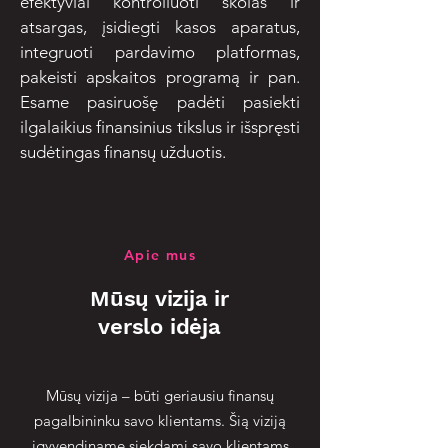
efektyviai kontroliuoti skolas ir
atsargas, įsidiegti kasos aparatus,
integruoti pardavimo platformas,
pakeisti apskaitos programą ir pan.
Esame pasiruošę padėti pasiekti
ilgalaikius finansinius tikslus ir išspręsti
sudėtingas finansų užduotis.
Apie mus
Mūsų vizija ir
verslo idėja
Mūsų vizija – būti geriausiu finansų
pagalbininku savo klientams. Šią viziją
įgyvendiname siekdami savo klientams