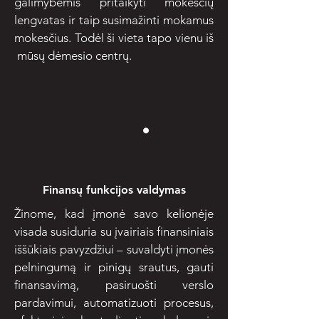
galimybėmis pritaikyti mokesčių
lengvatas ir taip susimažinti mokamus
mokesčius. Todėl ši vieta tapo vienu iš
mūsų dėmesio centrų.
Finansų funkcijos valdymas
Žinome, kad įmonė savo kelionėje
visada susiduria su įvairiais finansiniais
iššūkiais pavyzdžiui – suvaldyti įmonės
pelningumą ir pinigų srautus, gauti
finansavimą, pasiruošti verslo
pardavimui, automatizuoti procesus,