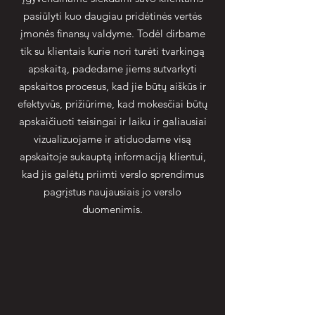
pasiūlyti kuo daugiau pridėtinės vertės
įmonės finansų valdyme. Todėl dirbame
tik su klientais kurie nori turėti tvarkingą
apskaitą, padedame jiems sutvarkyti
apskaitos procesus, kad jie būtų aiškūs ir
efektyvūs, prižiūrime, kad mokesčiai būtų
apskaičiuoti teisingai ir laiku ir galiausiai
vizualizuojame ir atiduodame visą
apskaitoje sukauptą informaciją klientui,
kad jis galėtų priimti verslo sprendimus
pagrįstus naujausiais jo verslo
duomenimis.