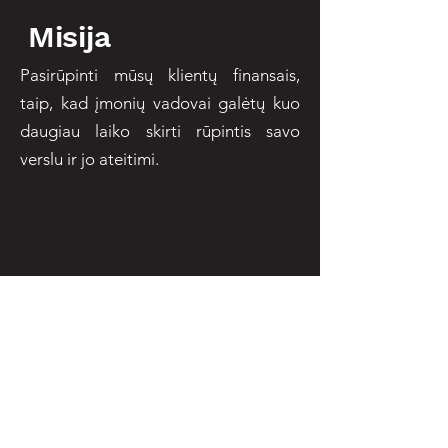
Misija
Pasirūpinti mūsų klientų finansais,
taip, kad įmonių vadovai galėtų kuo
daugiau laiko skirti rūpintis savo
verslu ir jo ateitimi.