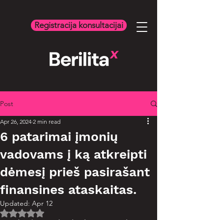
Registracija konsultacijai
Post
Apr 26, 2024
2 min read
6 patarimai įmonių
vadovams į ką atkreipti
dėmesį prieš pasirašant
finansines ataskaitas.
Updated:
Apr 12
Rated NaN out of 5 stars.