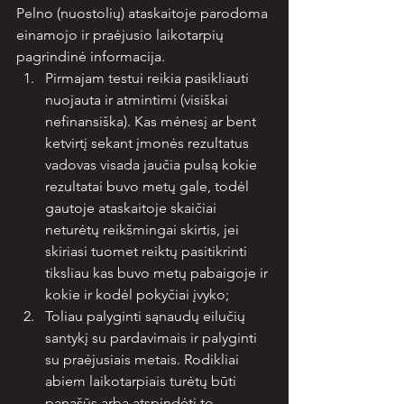
Pelno (nuostolių) ataskaitoje parodoma 
einamojo ir praėjusio laikotarpių 
pagrindinė informacija.
Pirmajam testui reikia pasikliauti 
nuojauta ir atmintimi (visiškai 
nefinansiška). Kas mėnesį ar bent 
ketvirtį sekant įmonės rezultatus 
vadovas visada jaučia pulsą kokie 
rezultatai buvo metų gale, todėl 
gautoje ataskaitoje skaičiai 
neturėtų reikšmingai skirtis, jei 
skiriasi tuomet reiktų pasitikrinti 
tiksliau kas buvo metų pabaigoje ir 
kokie ir kodėl pokyčiai įvyko;
Toliau palyginti sąnaudų eilučių 
santykį su pardavimais ir palyginti 
su praėjusiais metais. Rodikliai 
abiem laikotarpiais turėtų būti 
panašūs arba atspindėti to 