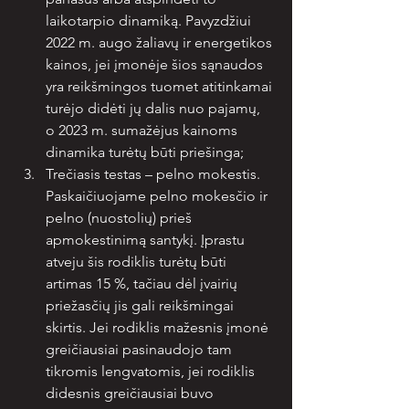
laikotarpio dinamiką. Pavyzdžiui 
2022 m. augo žaliavų ir energetikos 
kainos, jei įmonėje šios sąnaudos 
yra reikšmingos tuomet atitinkamai 
turėjo didėti jų dalis nuo pajamų, 
o 2023 m. sumažėjus kainoms 
dinamika turėtų būti priešinga;
Trečiasis testas – pelno mokestis. 
Paskaičiuojame pelno mokesčio ir 
pelno (nuostolių) prieš 
apmokestinimą santykį. Įprastu 
atveju šis rodiklis turėtų būti 
artimas 15 %, tačiau dėl įvairių 
priežasčių jis gali reikšmingai 
skirtis. Jei rodiklis mažesnis įmonė 
greičiausiai pasinaudojo tam 
tikromis lengvatomis, jei rodiklis 
didesnis greičiausiai buvo 