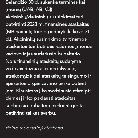
Balandžio 30 d. sukanka terminas kai 
įmonių (UAB, AB, VšĮ) 
akcininkų/dalininkų susirinkimai turi 
patvirtinti 2023 m. finansines ataskaitas 
(MB nariai tą turėjo padaryti iki kovo 31 
d.). Akcininkų susirinkimo tvirtinamos 
ataskaitos turi būti pasirašomos įmonės 
vadovo ir jas sudariusio buhalterio. 
Nors finansinių ataskaitų sudaryme 
vadovas dažniausiai nedalyvauja, 
atsakomybė dėl ataskaitų teisingumo ir 
apskaitos organizavimo tenka būtent 
jam. Klausimas į ką svarbiausia atkreipti 
dėmesį ir ko paklausti ataskaitas 
sudariusio buhalterio siekiant greitai 
patikrinti tai kas svarbu.
Pelno (nuostolių) ataskaita