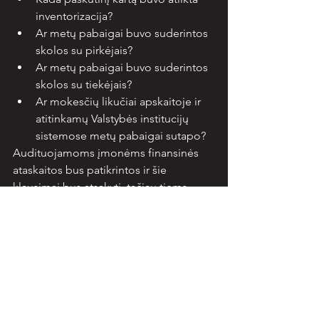
inventorizacija?
Ar metų pabaigai buvo suderintos 
skolos su pirkėjais?
Ar metų pabaigai buvo suderintos 
skolos su tiekėjais?
Ar mokesčių likučiai apskaitoje ir 
atitinkamų Valstybės institucijų 
sistemose metų pabaigai sutapo?
Audituojamoms įmonėms finansinės 
ataskaitos bus patikrintos ir šie 
klausimai bus atsakyti, tačiau tiems 
įmonių vadovams, kuriems tenka ir 
finansų vadovo kepurė, būtina 
peržvelgti ataskaitas ir įvertinti 
svarbiausias vietas, kitu atveju gali 
praslysti net akivaizdžios ir reikšmingos 
klaidos.