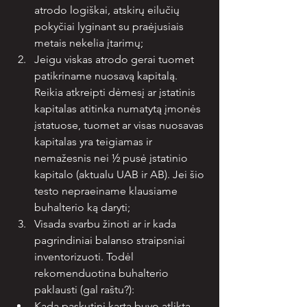
atrodo logiškai, atskirų eilučių 
pokyčiai lyginant su praėjusiais 
metais nekelia įtarimų;
Jeigu viskas atrodo gerai tuomet 
patikriname nuosavą kapitalą. 
Reikia atkreipti dėmesį ar įstatinis 
kapitalas atitinka numatytą įmonės 
įstatuose, tuomet ar visas nuosavas 
kapitalas yra teigiamas ir 
nemažesnis nei ½ pusė įstatinio 
kapitalo (aktualu UAB ir AB). Jei šio 
testo nepraeiname klausiame 
buhalterio ką daryti;
Visada svarbu žinoti ar ir kada 
pagrindiniai balanso straipsniai 
inventorizuoti. Todėl 
rekomenduotina buhalterio 
paklausti (gal raštu?):
Kada paskutinį kartą buvo atlikta 