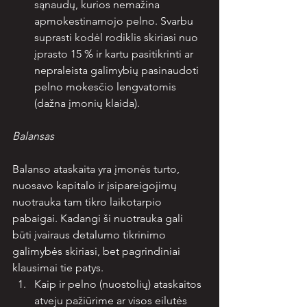
sąnaudų, kurios nemažina 
apmokestinamojo pelno. Svarbu 
suprasti kodėl rodiklis skiriasi nuo 
įprasto 15 % ir kartu pasitikrinti ar 
nepraleista galimybių pasinaudoti 
pelno mokesčio lengvatomis 
(dažna įmonių klaida).
Balansas
Balanso ataskaita yra įmonės turto, 
nuosavo kapitalo ir įsipareigojimų 
nuotrauka tam tikro laikotarpio 
pabaigai. Kadangi ši nuotrauka gali 
būti įvairaus detalumo tikrinimo 
galimybės skiriasi, bet pagrindiniai 
klausimai tie patys.
Kaip ir pelno (nuostolių) ataskaitos 
atveju pažiūrime ar visos eilutės 