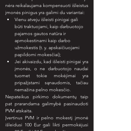
nėra reikalaujama kompensuoti išleistus 
įmonės pinigus yra galimi du variantai:
Vienu atveju išleisti pinigai gali 
būti traktuojami, kaip darbuotojo 
pajamos gautos natūra ir 
apmokestinami kaip darbo 
užmokestis (t. y. apskaičiuojami 
papildomi mokesčiai);
Jei akivaizdu, kad išleisti pinigai yra 
įmonės, o ne darbuotojo naudai 
tuomet tokie mokėjimai yra 
pripažįstami sąnaudomis, tačiau 
nemažina pelno mokesčio.
Nepateikus pirkimo dokumentų taip 
pat prarandama galimybė pasinaudoti 
PVM atskaita.
Įvertinus PVM ir pelno mokestį įmonė 
išleidusi 100 Eur gali likti permokėjusi 