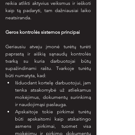
reikia atlikti aktyvius veiksmus ir ieškoti 
kaip tą padaryti, tam dažniausiai laiko 
neatsiranda.
Geros kontrolės sistemos principai
Geriausiu atveju įmonė turėtų turėti 
paprastą ir aiškią sąnaudų kontrolės 
tvarką su kuria darbuotojai būtų 
supažindinami raštu. Tvarkoje turėtų 
būti numatyta, kad:
Išduodant kortelę darbuotojui, jam 
tenka atsakomybė už atliekamus 
mokėjimus, dokumentų surinkimą 
ir naudojimąsi paslauga.
Apskaitoje tokie pirkimai turėtų 
būti apskaitomi kaip atskaitingo 
asmens pirkimai, tuomet visa 
mokėjimų ir pirkimo dokumentų 