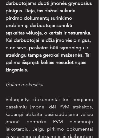
darbuotojams duoti įmonės grynuosius 
pinigus. Deja, tas dažnai sukuria 
pirkimo dokumentų surinkimo 
problemą: darbuotojai surinkti 
sąskaitas vėluoja, o kartais ir nesurenka. 
Kai darbuotojai leidžia įmonės pinigus, 
o ne savo, paskatos būti sąmoningu ir 
atsakingu tampa gerokai mažesnės. Tai 
galima išspręsti keliais nesudėtingais 
žingsniais.
Galimi mokesčiai
Vėluojantys dokumentai turi neigiamų 
pasekmių įmonei dėl PVM atskaitos, 
kadangi atskaita pasinaudojama vėliau 
įmonė permoka PVM einamuoju 
laikotarpiu. Jeigu pirkimo dokumentai 
iš viso nėra pateikiami ir iš darbuotojo 