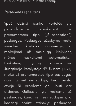
nuo 22 Eur iki 34 Eur mokesčių.
Perteklinės sąnaudos
Ypač dažnai banko kortelės yra 
panaudojamos atsiskaitant už 
prenumeratos tipo („Subscription“) 
paslaugas. Paslaugos užsakymo metu 
suvedami kortelės duomenys, o 
mokėjimai už paslaugą kiekvieną 
mėnesį nuskaitomi automatiškai. 
Paskutinių tyrimų duomenimis 
Jungtinėje karalystėje 49 % namų ūkių 
moka už prenumeratos tipo paslaugas 
nors jų net nenaudoja, taigi verslo 
atveju ši problema gali būti dar 
didesnė. Galiausiai yra mokama už 
paslaugas, kuriomis nesinaudojama, o 
kadangi norint atsisakyti paslaugos 