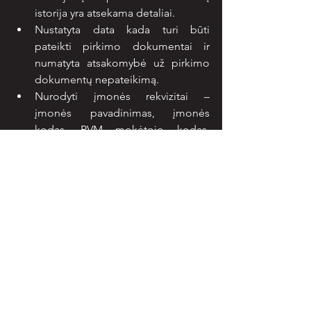
istorija yra atsekama detaliai.
Nustatyta data kada turi būti 
pateikti pirkimo dokumentai ir 
numatyta atsakomybė už pirkimo 
dokumentų nepateikimą.
Nurodyti įmonės rekvizitai – 
įmonės pavadinimas, įmonės 
kodas, PVM mokėtojo kodas, 
adresas (kaip bebūtų keista daug 
klaidų pasitaiko dėl neteisingai 
nurodytų savo įmonės duomenų 
pardavėjui).
Norint išvengti nenaudojamų 
paslaugų pirkimo 
rekomenduojama skatinti 
darbuotojų savikontrolę ir reikalauti 
pateikiant sąskaitą savo vadovui 
nurodyti ar perkama paslauga 