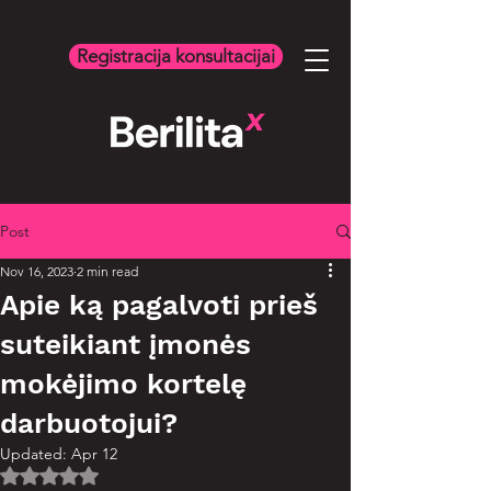
Registracija konsultacijai
Post
Nov 16, 2023
2 min read
Apie ką pagalvoti prieš
suteikiant įmonės
mokėjimo kortelę
darbuotojui?
Updated:
Apr 12
Rated NaN out of 5 stars.