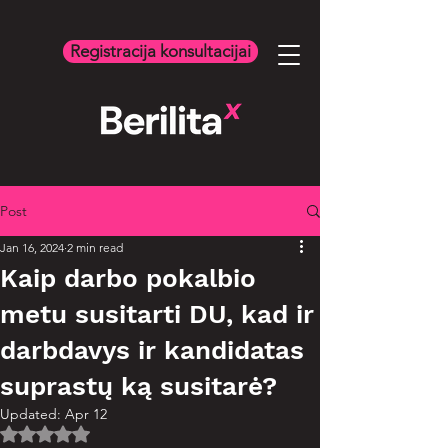
Registracija konsultacijai
Post
Jan 16, 2024
2 min read
Kaip darbo pokalbio
metu susitarti DU, kad ir
darbdavys ir kandidatas
suprastų ką susitarė?
Updated:
Apr 12
Rated NaN out of 5 stars.