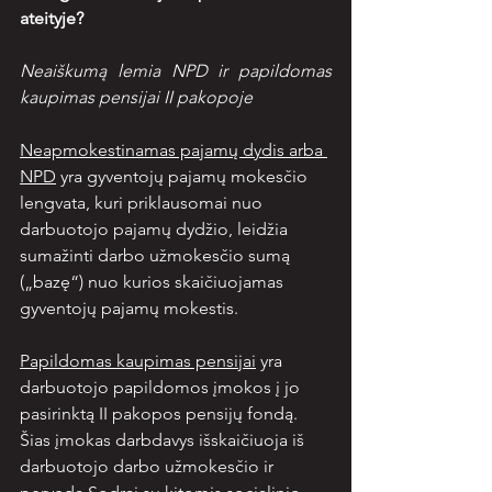
ateityje?
Neaiškumą lemia NPD ir papildomas 
kaupimas pensijai II pakopoje
Neapmokestinamas pajamų dydis arba 
NPD
 yra gyventojų pajamų mokesčio 
lengvata, kuri priklausomai nuo 
darbuotojo pajamų dydžio, leidžia 
sumažinti darbo užmokesčio sumą 
(„bazę“) nuo kurios skaičiuojamas 
gyventojų pajamų mokestis.
Papildomas kaupimas pensijai
 yra 
darbuotojo papildomos įmokos į jo 
pasirinktą II pakopos pensijų fondą. 
Šias įmokas darbdavys išskaičiuoja iš 
darbuotojo darbo užmokesčio ir 