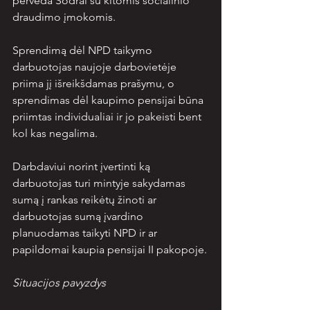
perveda Sodrai su kitomis socialinio 
draudimo įmokomis.
Sprendimą dėl NPD taikymo 
darbuotojas naujoje darbovietėje 
priima jį išreikšdamas prašymu, o 
sprendimas dėl kaupimo pensijai būna 
priimtas individualiai ir jo pakeisti bent 
kol kas negalima.
Darbdaviui norint įvertinti ką 
darbuotojas turi mintyje sakydamas 
sumą į rankas reikėtų žinoti ar 
darbuotojas sumą įvardino 
planuodamas taikyti NPD ir ar 
papildomai kaupia pensijai II pakopoje.
Situacijos pavyzdys