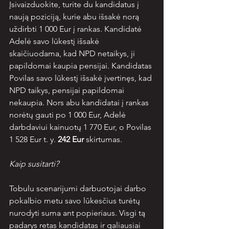
Įsivaizduokite, turite du kandidatus į 
naują poziciją, kurie abu išsakė norą 
uždirbti 1 000 Eur į rankas. Kandidatė 
Adelė savo lūkestį išsakė 
skaičiuodama, kad NPD netaikys, ji 
papildomai kaupia pensijai. Kandidatas 
Povilas savo lūkestį išsakė įvertinęs, kad 
NPD taikys, pensijai papildomai 
nekaupia. Nors abu kandidatai į rankas 
norėtų gauti po 1 000 Eur, Adelė 
darbdaviui kainuotų 1 770 Eur, o Povilas 
1 528 Eur t. y. 
242 Eur
 skirtumas.
Kaip susitarti?
Tobulu scenarijumi darbuotojai darbo 
pokalbio metu savo lūkesčius turėtų 
nurodyti suma ant popieriaus. Visgi tą 
padarys retas kandidatas ir galiausiai 