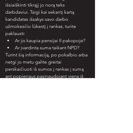
išsiaiškinti tikrąjį jo norą teks 
darbdaviui. Taigi kai sekantį kartą 
kandidatas išsakys savo darbo 
užmokesčio lūkestį į rankas, turite 
paklausti:
Ar jis kaupia pensijai II pakopoje?
Ar įvardinta suma taikant NPD?
Turint šią informaciją, po pokalbio arba 
netgi jo metu galite greitai 
perskaičiuoti iš sumos į rankas į sumą 
ant popieriaus pasinaudojant viena iš 
daug internete esančių DU skaičiuoklių 
pavyzdžiui –
https://www.tax.lt/skaiciuokles/atlygini
mo_ir_mokesciu_skaiciuokle
.
Informacija parengta vadovaujantis teisės 
aktų reikalavimais galiojusiais 2024-01-16.