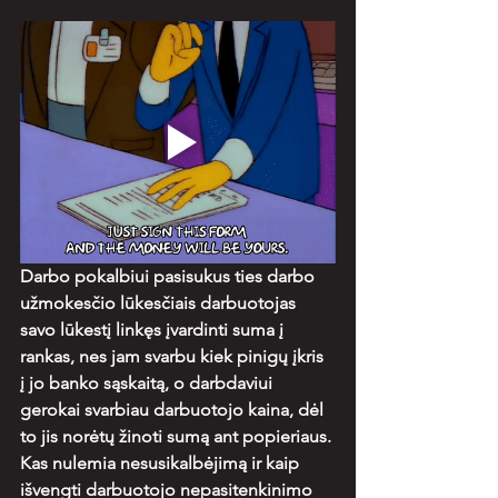
Darbo pokalbiui pasisukus ties darbo 
užmokesčio lūkesčiais darbuotojas 
savo lūkestį linkęs įvardinti suma į 
rankas, nes jam svarbu kiek pinigų įkris 
į jo banko sąskaitą, o darbdaviui 
gerokai svarbiau darbuotojo kaina, dėl 
to jis norėtų žinoti sumą ant popieriaus. 
Kas nulemia nesusikalbėjimą ir kaip 
išvengti darbuotojo nepasitenkinimo 