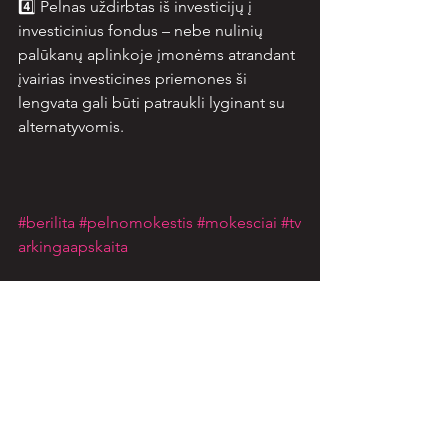
4️⃣ Pelnas uždirbtas iš investicijų į 
investicinius fondus – nebe nulinių 
palūkanų aplinkoje įmonėms atrandant 
įvairias investicines priemones ši 
lengvata gali būti patraukli lyginant su 
alternatyvomis.
#berilita
#pelnomokestis
#mokesciai
#tv
arkingaapskaita
See All
Recent Posts