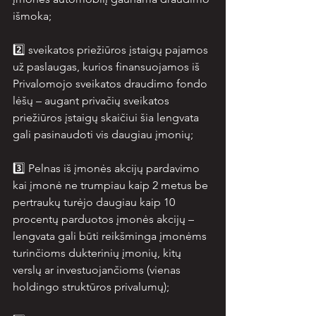
išmoka;
2️⃣ sveikatos priežiūros įstaigų pajamos 
už paslaugas, kurios finansuojamos iš 
Privalomojo sveikatos draudimo fondo 
lėšų – augant privačių sveikatos 
priežiūros įstaigų skaičiui šia lengvata 
gali pasinaudoti vis daugiau įmonių;
3️⃣ Pelnas iš įmonės akcijų pardavimo 
kai įmonė ne trumpiau kaip 2 metus be 
pertraukų turėjo daugiau kaip 10 
procentų parduotos įmonės akcijų – 
lengvata gali būti reikšminga įmonėms 
turinčioms dukterinių įmonių, kitų 
verslų ar investuojančioms (vienas 
holdingo struktūros privalumų);