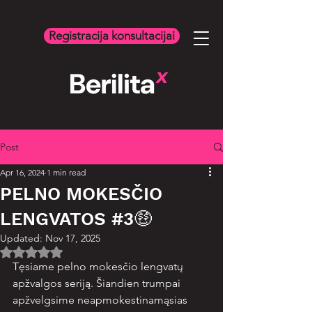
Registracija konsultacijai
Post
Apr 16, 2024
1 min read
PELNO MOKESČIO
LENGVATOS #3🤑
Updated:
Nov 17, 2025
Rated NaN out of 5 stars.
Tęsiame pelno mokesčio lengvatų 
apžvalgos seriją. Šiandien trumpai 
apžvelgsime neapmokestinamąsias 