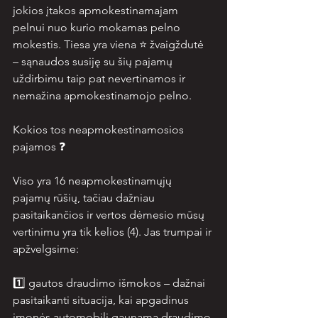
jokios įtakos apmokestinamajam 
pelnui nuo kurio mokamas pelno 
mokestis. Tiesa yra viena ⭐ žvaigždutė 
– sąnaudos susiję su šių pajamų 
uždirbimu taip pat nevertinamos ir 
nemažina apmokestinamojo pelno. 
Kokios tos neapmokestinamosios 
pajamos ❓ 
Viso yra 16 neapmokestinamųjų 
pajamų rūšių, tačiau dažniau 
pasitaikančios ir vertos dėmesio mūsų 
vertinimu yra tik kelios (4). Jas trumpai ir 
apžvelgsime:
1️⃣ gautos draudimo išmokos – dažnai 
pasitaikanti situacija, kai apgadinus 
įmonės automobilį gaunama draudimo 