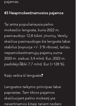
pajamas. 
#3
 Neapmokestinamosios pajamos
Tai antra populiariausia pelno 
mokesčio lengvata, kuria 2022 m. 
pasinaudojo 12,8 tūkst. įmonių. Verslų 
skaičius pasinaudojęs šia lengvata labai 
stabilus (svyruoja +/- 3 % ribose), tačiau 
nepamokestinamųjų pajamų suma 
2020 m. siekusi 3,4 mlrd. Eur, 2022 m. 
padidėjo🚀iki 7,7 mlrd. Eur (+128 %). 
Kaip veikia ši lengvata❓ 
Lengvatos taikymo principas labai 
paprastas. Tam tikros pajamos 
skaičiuojant pelno mokestį yra 
nevertinamos kitaip tariant nedaro 